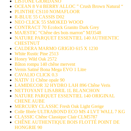
LISTONE GIORDANO
OCEAN 8 V4 BERRY ALLOC ” Crush Brown Natural “
PLINTHE CS110 NOMAFLOOR
R-BLUE 55 CASSIS D02
NEO CLICK 55 SMOKED WOOD
CONTRACT 70 Ecolock Granito Dark Grey
MAJESTIC “Chêne des bois marron” MJ3548
NATURE PARQUET ESSENTIEL 140 AUTHENTIC
CHESTNUT
CALDERA MARMO GRIGIO 615 X 1230
White Rustic Pine 2513
Honey Wild Oak 2572
Bâton rompu 140 chêne mervent
Vernis Satiné Bona Mega EVO 1 Litre
CAVALIO CLICK 0.3
NATIV 11 Chêne opale 90
LAMIDECOR 32 HYDRO LAH 896 Chêne Veris
NETTOYANT LISABRIL 1L BLANCHON
NATURE PARQUET ESSENTIEL 140 ORIGINAL
CHENE AUBE
MERCURY CLASSIC Fresh Oak Light Greige
Colle fibrée ULTRABOND ECO MS 4 LVT WALL 7 KG
CLASSIC Chêne Classique Clair CLM5787
CHÊNE AUTHENTIQUE BOIS FLOTTÉ POINT DE
HONGRIE 90