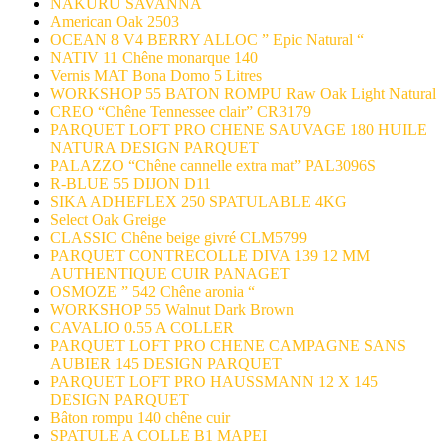
NAKURU SAVANNA
American Oak 2503
OCEAN 8 V4 BERRY ALLOC ” Epic Natural “
NATIV 11 Chêne monarque 140
Vernis MAT Bona Domo 5 Litres
WORKSHOP 55 BATON ROMPU Raw Oak Light Natural
CREO “Chêne Tennessee clair” CR3179
PARQUET LOFT PRO CHENE SAUVAGE 180 HUILE
NATURA DESIGN PARQUET
PALAZZO “Chêne cannelle extra mat” PAL3096S
R-BLUE 55 DIJON D11
SIKA ADHEFLEX 250 SPATULABLE 4KG
Select Oak Greige
CLASSIC Chêne beige givré CLM5799
PARQUET CONTRECOLLE DIVA 139 12 MM
AUTHENTIQUE CUIR PANAGET
OSMOZE ” 542 Chêne aronia “
WORKSHOP 55 Walnut Dark Brown
CAVALIO 0.55 A COLLER
PARQUET LOFT PRO CHENE CAMPAGNE SANS
AUBIER 145 DESIGN PARQUET
PARQUET LOFT PRO HAUSSMANN 12 X 145
DESIGN PARQUET
Bâton rompu 140 chêne cuir
SPATULE A COLLE B1 MAPEI