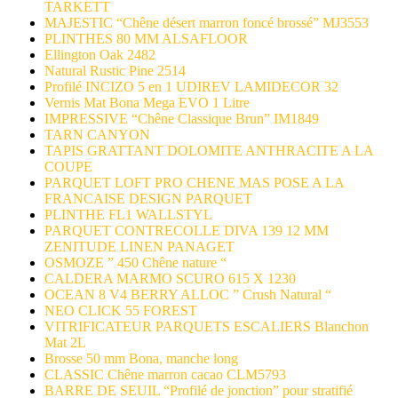
TARKETT
MAJESTIC “Chêne désert marron foncé brossé” MJ3553
PLINTHES 80 MM ALSAFLOOR
Ellington Oak 2482
Natural Rustic Pine 2514
Profilé INCIZO 5 en 1 UDIREV LAMIDECOR 32
Vernis Mat Bona Mega EVO 1 Litre
IMPRESSIVE “Chêne Classique Brun” IM1849
TARN CANYON
TAPIS GRATTANT DOLOMITE ANTHRACITE A LA
COUPE
PARQUET LOFT PRO CHENE MAS POSE A LA
FRANCAISE DESIGN PARQUET
PLINTHE FL1 WALLSTYL
PARQUET CONTRECOLLE DIVA 139 12 MM
ZENITUDE LINEN PANAGET
OSMOZE ” 450 Chêne nature “
CALDERA MARMO SCURO 615 X 1230
OCEAN 8 V4 BERRY ALLOC ” Crush Natural “
NEO CLICK 55 FOREST
VITRIFICATEUR PARQUETS ESCALIERS Blanchon
Mat 2L
Brosse 50 mm Bona, manche long
CLASSIC Chêne marron cacao CLM5793
BARRE DE SEUIL “Profilé de jonction” pour stratifié