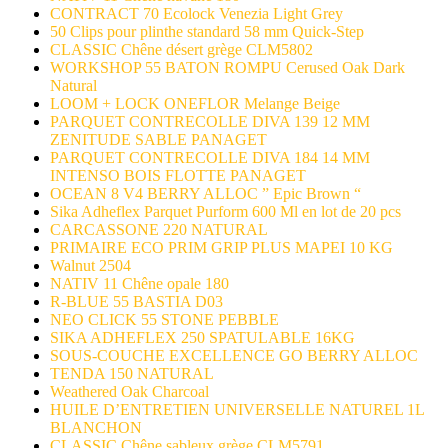
CONTRACT 70 Ecolock Venezia Light Grey
50 Clips pour plinthe standard 58 mm Quick-Step
CLASSIC Chêne désert grège CLM5802
WORKSHOP 55 BATON ROMPU Cerused Oak Dark
Natural
LOOM + LOCK ONEFLOR Melange Beige
PARQUET CONTRECOLLE DIVA 139 12 MM
ZENITUDE SABLE PANAGET
PARQUET CONTRECOLLE DIVA 184 14 MM
INTENSO BOIS FLOTTE PANAGET
OCEAN 8 V4 BERRY ALLOC ” Epic Brown “
Sika Adheflex Parquet Purform 600 Ml en lot de 20 pcs
CARCASSONE 220 NATURAL
PRIMAIRE ECO PRIM GRIP PLUS MAPEI 10 KG
Walnut 2504
NATIV 11 Chêne opale 180
R-BLUE 55 BASTIA D03
NEO CLICK 55 STONE PEBBLE
SIKA ADHEFLEX 250 SPATULABLE 16KG
SOUS-COUCHE EXCELLENCE GO BERRY ALLOC
TENDA 150 NATURAL
Weathered Oak Charcoal
HUILE D’ENTRETIEN UNIVERSELLE NATUREL 1L
BLANCHON
CLASSIC Chêne sableux grège CLM5791