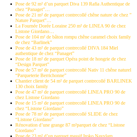
Pose de 92 m² d’un parquet Diva 139 Rafia Authentique de
chez “Panaget”…
Pose de 21 m² de parquet contrecollé chêne nature de chez ”
Nature Parquet”…
La Fournée Dorée Loraine 250 m² de LINEA 90 de chez
Listone Giordano…
Pose de 104 m² de bâton rompu chêne caramel choix family
de chez “Barlinek”
Pose de 43 m² de parquet contrecollé DIVA 184 Miel
authentique de chez “Panaget”
Pose de 18 m² de parquet Opéra point de hongrie de chez
“Design Parquet”
Pose de 57 m² de parquet contrecollé Nativ 11 chêne naturel
“Parqueterie Berrichonne”
Chantier client de 54 m² de parquet contrecollé BARLINEK
130 choix family
Pose de 47 m² de parquet contrecollé LINEA PRO 90 de
chez Listone Giordano
Pose de 15 m² de parquet contrecollé LINEA PRO 90 de
chez “Listone Giordano”
Pose de 78 m² de parquet contrecollé SLIDE de chez
“Listone Giordano”
Rénovation d’une grange 87 m²parquet de chez “Listone
Giordano”
Pose de 23 m² d’un parquet massif Iroko Navylam