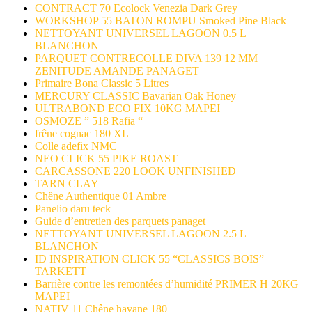
CONTRACT 70 Ecolock Venezia Dark Grey
WORKSHOP 55 BATON ROMPU Smoked Pine Black
NETTOYANT UNIVERSEL LAGOON 0.5 L
BLANCHON
PARQUET CONTRECOLLE DIVA 139 12 MM
ZENITUDE AMANDE PANAGET
Primaire Bona Classic 5 Litres
MERCURY CLASSIC Bavarian Oak Honey
ULTRABOND ECO FIX 10KG MAPEI
OSMOZE ” 518 Rafia “
frêne cognac 180 XL
Colle adefix NMC
NEO CLICK 55 PIKE ROAST
CARCASSONE 220 LOOK UNFINISHED
TARN CLAY
Chêne Authentique 01 Ambre
Panelio daru teck
Guide d’entretien des parquets panaget
NETTOYANT UNIVERSEL LAGOON 2.5 L
BLANCHON
ID INSPIRATION CLICK 55 “CLASSICS BOIS”
TARKETT
Barrière contre les remontées d’humidité PRIMER H 20KG
MAPEI
NATIV 11 Chêne havane 180