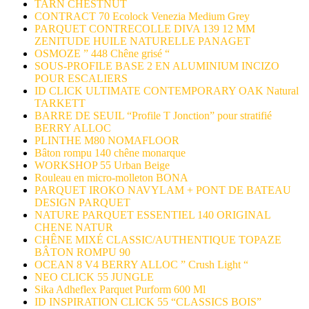
TARN CHESTNUT
CONTRACT 70 Ecolock Venezia Medium Grey
PARQUET CONTRECOLLE DIVA 139 12 MM
ZENITUDE HUILE NATURELLE PANAGET
OSMOZE ” 448 Chêne grisé “
SOUS-PROFILE BASE 2 EN ALUMINIUM INCIZO
POUR ESCALIERS
ID CLICK ULTIMATE CONTEMPORARY OAK Natural
TARKETT
BARRE DE SEUIL “Profile T Jonction” pour stratifié
BERRY ALLOC
PLINTHE M80 NOMAFLOOR
Bâton rompu 140 chêne monarque
WORKSHOP 55 Urban Beige
Rouleau en micro-molleton BONA
PARQUET IROKO NAVYLAM + PONT DE BATEAU
DESIGN PARQUET
NATURE PARQUET ESSENTIEL 140 ORIGINAL
CHENE NATUR
CHÊNE MIXÉ CLASSIC/AUTHENTIQUE TOPAZE
BÂTON ROMPU 90
OCEAN 8 V4 BERRY ALLOC ” Crush Light “
NEO CLICK 55 JUNGLE
Sika Adheflex Parquet Purform 600 Ml
ID INSPIRATION CLICK 55 “CLASSICS BOIS”