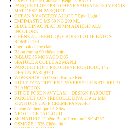
CREO “Chêne Louisiana Beige” CR3175
PARQUET LOFT PRO CHENE SAUVAGE 180 VERNIS
MAT DESIGN PARQUET
OCEAN 8 V4 BERRY ALLOC ” Epic Light “
EMFIMASTIC MS 60 NG 290 ML
SEUIL DINAC PLAT 30 MM ADHESIF ALU
INCOLORE
CHÊNE AUTHENTIQUE BOIS FLOTTÉ BÂTON
ROMPU 139
hugo oak chêne clair
Bâton rompu 90 chêne cuir
R-BLUE 55 MONACO D05
SPATULE A COLLE A2 MAPEI
PARQUET LOFT PRO CHENE RUSTIQUE 145
DESIGN PARQUET
WORKSHOP 55 Oxyde Bronze Red
HUILE D’ENTRETIEN UNIVERSELLE NATUREL 5L
BLANCHON
KIT DE POSE NAVYLAM + DESIGN PARQUET
PARQUET CONTRECOLLE DIVA 139 12 MM
ZENITUDE CAFE CREME PANAGET
Chêne Authentique 01 Silex
NEO CLICK 55 CLOUD
SIGNATURE “Chêne Blanc Premium” SIG4757
OSMOZE ” 536 Chêne lin “