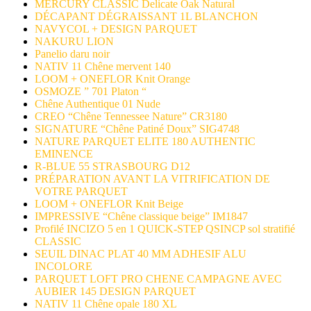
MERCURY CLASSIC Delicate Oak Natural
DÉCAPANT DÉGRAISSANT 1L BLANCHON
NAVYCOL + DESIGN PARQUET
NAKURU LION
Panelio daru noir
NATIV 11 Chêne mervent 140
LOOM + ONEFLOR Knit Orange
OSMOZE ” 701 Platon “
Chêne Authentique 01 Nude
CREO “Chêne Tennessee Nature” CR3180
SIGNATURE “Chêne Patiné Doux” SIG4748
NATURE PARQUET ELITE 180 AUTHENTIC
EMINENCE
R-BLUE 55 STRASBOURG D12
PRÉPARATION AVANT LA VITRIFICATION DE
VOTRE PARQUET
LOOM + ONEFLOR Knit Beige
IMPRESSIVE “Chêne classique beige” IM1847
Profilé INCIZO 5 en 1 QUICK-STEP QSINCP sol stratifié
CLASSIC
SEUIL DINAC PLAT 40 MM ADHESIF ALU
INCOLORE
PARQUET LOFT PRO CHENE CAMPAGNE AVEC
AUBIER 145 DESIGN PARQUET
NATIV 11 Chêne opale 180 XL