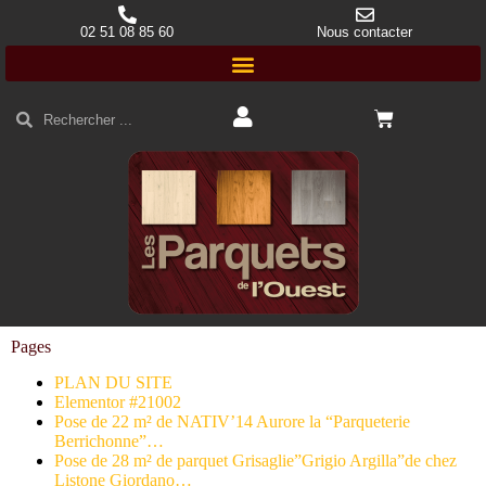
02 51 08 85 60
Nous contacter
Pages
PLAN DU SITE
Elementor #21002
Pose de 22 m² de NATIV’14 Aurore la “Parqueterie
Berrichonne”…
Pose de 28 m² de parquet Grisaglie”Grigio Argilla”de chez
Listone Giordano…