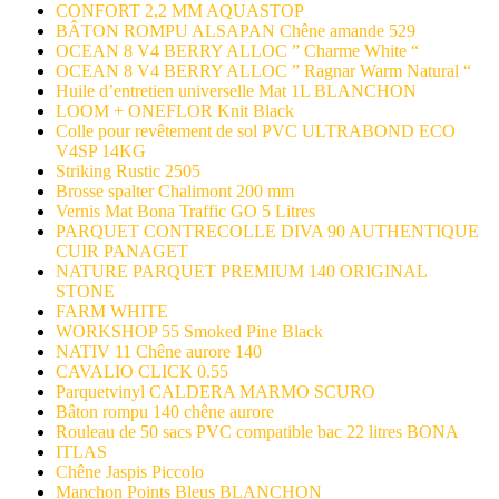
CONFORT 2,2 MM AQUASTOP
BÂTON ROMPU ALSAPAN Chêne amande 529
OCEAN 8 V4 BERRY ALLOC ” Charme White “
OCEAN 8 V4 BERRY ALLOC ” Ragnar Warm Natural “
Huile d’entretien universelle Mat 1L BLANCHON
LOOM + ONEFLOR Knit Black
Colle pour revêtement de sol PVC ULTRABOND ECO
V4SP 14KG
Striking Rustic 2505
Brosse spalter Chalimont 200 mm
Vernis Mat Bona Traffic GO 5 Litres
PARQUET CONTRECOLLE DIVA 90 AUTHENTIQUE
CUIR PANAGET
NATURE PARQUET PREMIUM 140 ORIGINAL
STONE
FARM WHITE
WORKSHOP 55 Smoked Pine Black
NATIV 11 Chêne aurore 140
CAVALIO CLICK 0.55
Parquetvinyl CALDERA MARMO SCURO
Bâton rompu 140 chêne aurore
Rouleau de 50 sacs PVC compatible bac 22 litres BONA
ITLAS
Chêne Jaspis Piccolo
Manchon Points Bleus BLANCHON