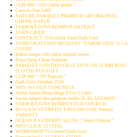
CLIP 400 ” 535 Chêne pralin “
Canyon Oak 2485
NATURE PARQUET PREMIUM 140 ORIGINAL
CHENE NATUR
FARM BÂTONS ROMPUS ANTIQUE
TARN CIDER
CONTRACT 70 Ecolock Sand Dark Grey
TAPIS GRATTANT-SECHANT “TABOR GRIS” A LA
COUPE
Bâton rompu 140 chêne naturel vernis
Bona Deep Clean Solution
PARQUET CONTRECOLLE DIVA 139 12 MM BOIS
FLOTTE PANAGET
CLIP 400 ” 705 Papyrus “
Dark Grey Fineline 2510
NEO 30 COLD CONCRETE
Vernis Satiné Bona Mega EVO 5 Litres
Savon naturel des parquets huilés 5L BLANCHON
FARM BÂTONS ROMPUS OLD CHURCH
ID CLICK ULTIMATE ENGLISH OAK Natural
TARKETT
OCEAN 8 V4 BERRY ALLOC ” Select Natural “
NEO CLICK 55 COAL
WORKSHOP 55 Cement Dark Grey
Parquetvinyl CALDERA STONE