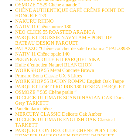
OSMOZE ” 529 Chêne amande “
CHÊNE AUTHENTIQUE CAFÉ CRÈME POINT DE
HONGRIE 139
NAKURU RHINO
NATIV 11 Chêne aurore 180
NEO CLICK 55 ROASTED ARABICA
PARQUET DOUSSIE NAVYLAM + PONT DE
BATEAU DESIGN PARQUET
PALAZZO “Chêne coucher de soleil extra mat” PAL3893S
NATIV 11 Chêne opale 140
PEIGNE A COLLE B11 PARQUET SIKA
Huile d’entretien Naturel BLANCHON
WORKSHOP 55 Metal Concrete Brown
Primaire Bona Classic UX 5 Litres
WORKSHOP 55 BATON ROMPU English Oak Taupe
PARQUET LOFT PRO IRIS 180 DESIGN PARQUET
OSMOZE ” 535 Chêne pralin “
ID CLICK ULTIMATE SCANDINAVIAN OAK Dark
Grey TARKETT
Panelio daru chêne
MERCURY CLASSIC Delicate Oak Amber
ID CLICK ULTIMATE ENGLISH OAK Classical
TARKETT
PARQUET CONTRECOLLE CHENE POINT DE
HONGRIE HAUSSMANN DESIGN PARQUET