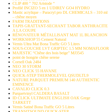
CLIP 400 ” 702 Aristode “
Profilé INCIZO 5 en 1 UDIREV GO4 HYDRO
Mastic acrylique – Paracryl pro DL CHEMICALS – 310 ml
– chêne moyen
FARM TRADITIONS
TAPIS GRATTANT-SECHANT TABOR ANTHRACITE
A LA COUPE
RÉNOVATEUR MÉTALLISANT MAT 1L BLANCHON
WORKSHOP 55 Cement Natural
Vernis Ultra Mat Bona Traffic GO 5 Litres
SOUS-COUCHE LVT GRIPTEC 1.5 MM NOMAFLOOR
MAJESTIC “Chêne des bois beige” MJ3545
point de hongrie chêne serene
Cornell Oak 2484
NEO 30 STORM
NEO CLICK 55 HAVANE
QUICK-STEP THERMOLEVEL QSUDLTL9
NATURE PARQUET PREMIUM 140 AUTHENTIC
EMINENCE
CAVALIO CLICK 0.3
Parquetvinyl CALDERA BASALT
ID CLICK ULTIMATE ENGLISH OAK Grege
TARKETT
Vernis Satiné Bona Traffic GO 5 Litres
TRANSITSOUND QUICK-STEP