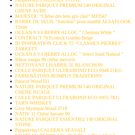
NATURE PARQUET PREMIUM 140 ORIGINAL
CHENE AUBE
MAJESTIC “Chêne des bois gris clair” MJ3547
BARRE DE SEUIL “Jonction” pour stratifié ALSAFLOOR
12mm
OCEAN 8 V4 BERRY ALLOC ” Chestnut White “
CONTRACT 70 Ecolock Granito Beige
ID INSPIRATION CLICK 55 “CLASSICS PIERRES”
TARKETT
OCEAN 8 V4 BERRY ALLOC ” Select Sand Natural “
Bâton rompu 90 chêne mervent
NETTOYANT LISABRIL 5L BLANCHON
COLLE PARQUET ULTRABOND ECO S948 21KG
FARM BÂTONS ROMPUS TRADITIONS
Paracol Wood D3
NATURE PARQUET PREMIUM 140 ORIGINAL
CHENE NUAGE
COLLE PARQUET ULTRABOND ECO S955 7KG
TARN WHISKEY
Grey Mystique Wood 2518
NATIV 11 Chêne havane 90
NATURE PARQUET ESSENTIEL 140 ORIGINAL
STONE
Parquetvinyl CALDERA SEASALT