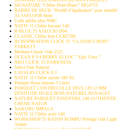
SIGNATURE “Chêne Peint Blanc” SIG4753
BARRE DE SEUIL “Profilé d’égalisation” pour stratifié
ALSAFLOOR 8mm
Colle adefix plus NMC
NATIV 11 Chêne havane 140
R-BLUE 55 AJACCIO D04
CLASSIC Chêne brut CLM5788
ID INSPIRATION CLICK 55 “CLASSICS BOIS”
TARKETT
Medium Classic Oak 2521
OCEAN 8 V4 BERRY ALLOC ” Epic Grey “
NEO CLICK 55 DARKNESS
Select Oak Natural
CAVALIO CLICK 0.3
NATIV 11 Chêne aurore 180 XL
Primaire Bona Intense 5 Litres
PARQUET CONTRECOLLE DIVA 139 12 MM
ZENITUDE HUILE BOIS NATUREL PANAGET
NATURE PARQUET ESSENTIEL 140 AUTHENTIC
CHENE NATUR
NAKURU IMPALA
NATIV 11 Chêne acier 140
WORKSHOP 55 BATON ROMPU Prestige Oak Light
Amber