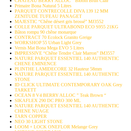
CHATEAU BERRY ALLOC ” Bloom Brun Clair “
Primaire Bona Natural 5 Litres
PARQUET CONTRECOLLE DIVA 139 12 MM
ZENITUDE TUFEAU PANAGET
MAJESTIC “Chêne désert gris brossé” MJ3552
COLLE PARQUET ULTRABOND ECO S955 21KG
Bâton rompu 90 chêne monarque
CONTRACT 70 Ecolock Granito Greige
WORKSHOP 55 Urban Light Grey
Vernis Mat Bona Mega EVO 5 Litres
IMPRESSIVE “Chêne Tendre Clair Marron” IM3557
NATURE PARQUET ESSENTIEL 140 AUTHENTIC
CHENE EMINENCE
PLINTHE LAMIDECORE 32 Hauteur 58mm
NATURE PARQUET ESSENTIEL 140 AUTHENTIC
STONE
ID CLICK ULTIMATE CONTEMPORARY OAK Grey
TARKETT
OCEAN 8 V4 BERRY ALLOC ” Teak Brown “
SIKAFLEX 290 DC PRO 300 ML
NATURE PARQUET ESSENTIEL 140 AUTHENTIC
CHENE NUAGE
TARN COPPER
NEO 30 LIGHT STONE
LOOM + LOCK ONEFLOR Melange Grey