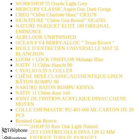
WORKSHOP 55 Oxyde Light Grey
MERCURY CLASSIC Aspen Oak Dark Greige
CREO “Chêne Charlotte blanc” CR3178
SIGNATURE “Chêne Gris Brossé” SIG4765
NATURE PARQUET ELITE 180 ORIGINAL
EMINENCE
ALBI LOOK UNIFINISHED
OCEAN 8 V4 BERRY ALLOC ” Texas Brown “
HUILE D’ENTRETIEN UNIVERSELLE MAT 5L
BLANCHON
LOOM + LOCK ONEFLOR Melange Blue
NATIV 11 Chêne blanchi 90
CAVALIO 0.55 A COLLER
CHÊNE MIXÉ CLASSIC/AUTHENTIQUE LINEN
BÂTON ROMPU 90
NAKURU BATON ROMPU KENYA
NATIV 11 Chêne dune 140
JOINT DE FINITION ACRYLIQUE DINAC CHENE
MOYEN
COLLE EMFIMASTIC PU 403 600 ML CARTON DE 20
PCS
Brushed Oak Brown
WORKSHOP 55 Raw Oak Light Natural
Téléphone
PARQUET CONTRECOLLE DIVA 139 12 MM
AUTHENTIQUE TOPAZE PANAGET
Boutique