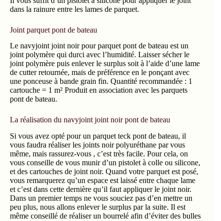
Il vous suffit d’un pistolet à silicone pour appliquer le joint
dans la rainure entre les lames de parquet.
Joint parquet pont de bateau
Le navyjoint joint noir pour parquet pont de bateau est un
joint polymère qui durci avec l’humidité. Laisser sécher le
joint polymère puis enlever le surplus soit à l’aide d’une lame
de cutter retournée, mais de préférence en le ponçant avec
une ponceuse à bande grain fin. Quantité recommandée : 1
cartouche = 1 m² Produit en association avec les parquets
pont de bateau.
La réalisation du navyjoint joint noir pont de bateau
Si vous avez opté pour un parquet teck pont de bateau, il
vous faudra réaliser les joints noir polyuréthane par vous
même, mais rassurez-vous , c’est très facile. Pour cela, on
vous conseille de vous munir d’un pistolet à colle ou silicone,
et des cartouches de joint noir. Quand votre parquet est posé,
vous remarquerez qu’un espace est laissé entre chaque lame
et c’est dans cette dernière qu’il faut appliquer le joint noir.
Dans un premier temps ne vous souciez pas d’en mettre un
peu plus, nous allons enlever le surplus par la suite. Il est
même conseillé de réaliser un bourrelé afin d’éviter des bulles