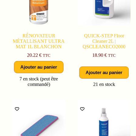
RÉNOVATEUR
QUICK-STEP Floor
MÉTALLISANT ULTRA
Cleaner 2L |
MAT 1L BLANCHON
QSCLEANECO2000
20.22
€
18.90
€
TTC
TTC
Ajouter au panier
Ajouter au panier
7 en stock (peut être
commandé)
21 en stock