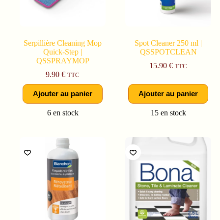
Serpillière Cleaning Mop
Spot Cleaner 250 ml |
Quick-Step |
QSSPOTCLEAN
QSSPRAYMOP
15.90
€
TTC
9.90
€
TTC
Ajouter au panier
Ajouter au panier
6 en stock
15 en stock