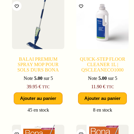
BALAI PREMIUM
QUICK-STEP FLOOR
SPRAY MOP POUR
CLEANER 1L |
SOLS DURS BONA
QSCLEANECO1000
Note
5.00
sur 5
Note
5.00
sur 5
39.95
€
11.90
€
TTC
TTC
Ajouter au panier
Ajouter au panier
45 en stock
8 en stock