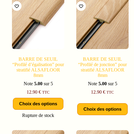
BARRE DE SEUIL
BARRE DE SEUIL
“Profilé d’égalisation” pour
“Profilé de jonction” pour
stratifié ALSAFLOOR
stratifié ALSAFLOOR
8mm
8mm
Note
5.00
sur 5
Note
5.00
sur 5
12.90
€
12.90
€
TTC
TTC
Choix des options
Choix des options
Rupture de stock