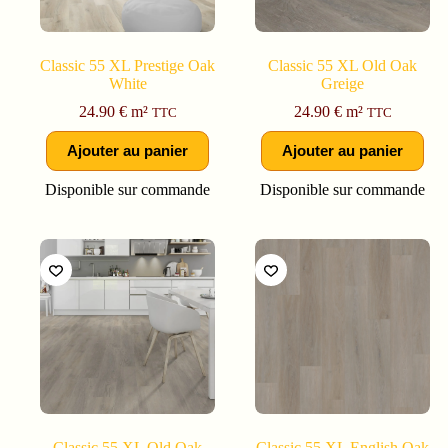
Classic 55 XL Prestige Oak
Classic 55 XL Old Oak
White
Greige
24.90
€
m²
24.90
€
m²
TTC
TTC
Ajouter au panier
Ajouter au panier
Disponible sur commande
Disponible sur commande
Classic 55 XL Old Oak
Classic 55 XL English Oak