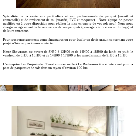
Spécialiste de la vente aux particuliers et aux professionnels de parquet
(massif et
contrecollé)
et de revêtement de sol
(stratifié,
PVC
et moquette)
.
Notre
équipe de poseur
qualifiée est à votre disposition pour réaliser la mise en œuvre de vos sols neuf.
Nous nous
chargeons également de la rénovation de vos parquets
(ponçage vitrification ou huilage)
et
de leurs entretiens.
Pour tous renseignements complémentaires ou pour établir un devis gratuit concernant votre
projet n’hésitez pas à nous
contacter
.
Notre Showroom est ouvert de
8H30
à
12H00
et de
14H00
à
18H00
du lundi au jeudi le
vendredi de 8H30 à 13H00 et de 14H00 à 17H00 et les samedis matin de
9H00
à
13H00
L’entreprise Les Parquets de l’Ouest vous accueille à La Roche-sur-Yon et intervient pour la
pose de parquets et de sols dans un rayon d’environ 100 km.