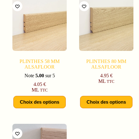
PLINTHES 58 MM
PLINTHES 80 MM
ALSAFLOOR
ALSAFLOOR
Note
5.00
sur 5
4.95
€
ML
TTC
4.05
€
ML
TTC
Choix des options
Choix des options