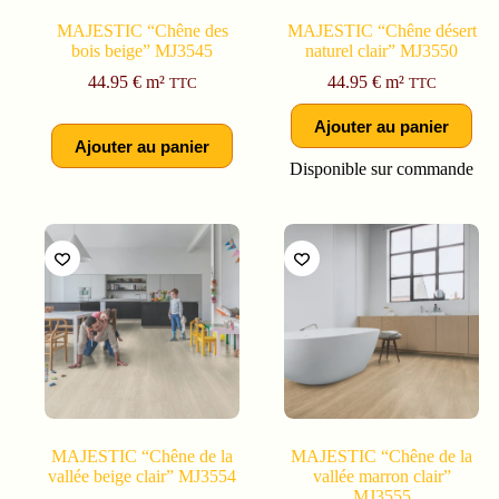
MAJESTIC “Chêne des
MAJESTIC “Chêne désert
bois beige” MJ3545
naturel clair” MJ3550
44.95
€
m²
44.95
€
m²
TTC
TTC
Ajouter au panier
Ajouter au panier
Disponible sur commande
MAJESTIC “Chêne de la
MAJESTIC “Chêne de la
vallée beige clair” MJ3554
vallée marron clair”
MJ3555