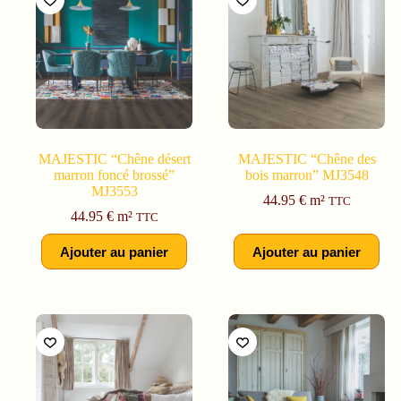
MAJESTIC “Chêne désert
MAJESTIC “Chêne des
marron foncé brossé”
bois marron” MJ3548
MJ3553
44.95
€
m²
TTC
44.95
€
m²
TTC
Ajouter au panier
Ajouter au panier