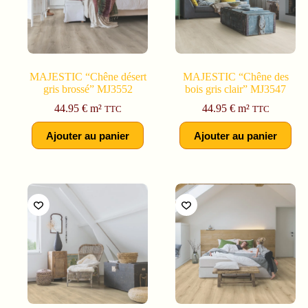
MAJESTIC “Chêne désert
MAJESTIC “Chêne des
gris brossé” MJ3552
bois gris clair” MJ3547
44.95
€
m²
44.95
€
m²
TTC
TTC
Ajouter au panier
Ajouter au panier