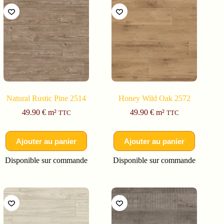
Natural Rustic Pine 2514
Honey Wild Oak 2572
49.90
€
m²
49.90
€
m²
TTC
TTC
Ajouter au panier
Ajouter au panier
Disponible sur commande
Disponible sur commande