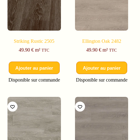
Striking Rustic 2505
Ellington Oak 2482
49.90
€
m²
49.90
€
m²
TTC
TTC
Ajouter au panier
Ajouter au panier
Disponible sur commande
Disponible sur commande