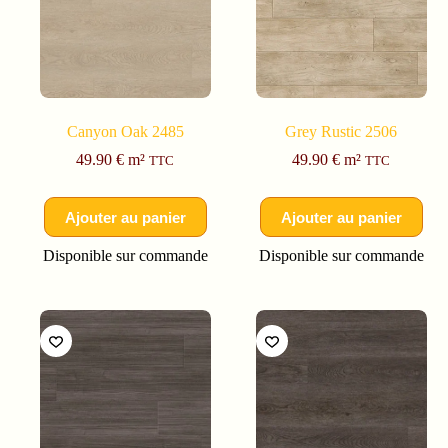
Canyon Oak 2485
Grey Rustic 2506
49.90
€
m²
49.90
€
m²
TTC
TTC
Ajouter au panier
Ajouter au panier
Disponible sur commande
Disponible sur commande