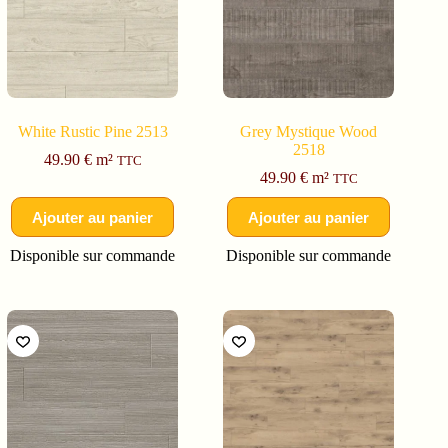
White Rustic Pine 2513
Grey Mystique Wood
2518
49.90
€
m²
TTC
49.90
€
m²
TTC
Ajouter au panier
Ajouter au panier
Disponible sur commande
Disponible sur commande