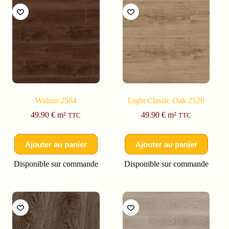
Walnut 2504
Light Classic Oak 2520
49.90
€
m²
49.90
€
m²
TTC
TTC
Ajouter au panier
Ajouter au panier
Disponible sur commande
Disponible sur commande