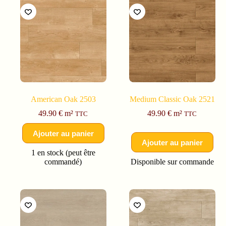
American Oak 2503
Medium Classic Oak 2521
49.90
€
m²
49.90
€
m²
TTC
TTC
Ajouter au panier
Ajouter au panier
1 en stock (peut être
commandé)
Disponible sur commande