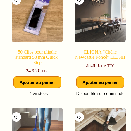
50 Clips pour plinthe
ELIGNA “Chêne
standard 58 mm Quick-
Newcastle Foncé” EL3581
Step
28.28
€
m²
TTC
24.95
€
TTC
Ajouter au panier
Ajouter au panier
14 en stock
Disponible sur commande