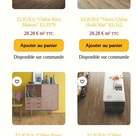
ELIGNA “Chêne Riva
ELIGNA “Vieux Chêne
Marron” EL3579
Huilé Mat” EL312
28.28
€
m²
28.28
€
m²
TTC
TTC
Ajouter au panier
Ajouter au panier
Disponible sur commande
Disponible sur commande
ELIGNA “Chêne Blanc
ELIGNA “Chêne