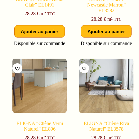
Clair” EL1491
Newcastle Marron”
EL3582
28.28
€
m²
TTC
28.28
€
m²
TTC
Ajouter au panier
Ajouter au panier
Disponible sur commande
Disponible sur commande
ELIGNA “Chêne Verni
ELIGNA “Chêne Riva
Naturel” EL896
Naturel” EL3578
28.28
€
m²
28.28
€
m²
TTC
TTC