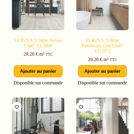
ELIGNA “Chêne Venise
ELIGNA “Chêne
Clair” EL3990
Patrimoine Gris Clair”
EL3573
28.28
€
m²
TTC
28.28
€
m²
TTC
Ajouter au panier
Ajouter au panier
Disponible sur commande
Disponible sur commande