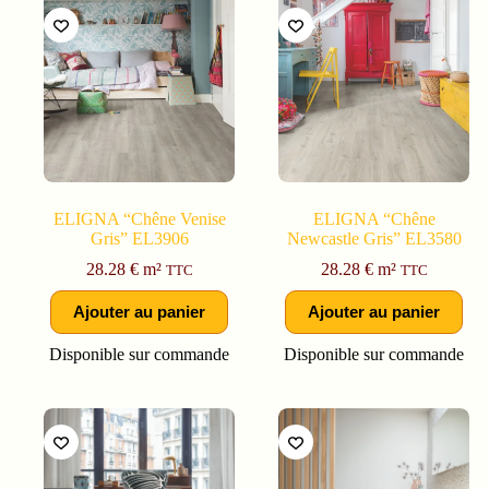
ELIGNA “Chêne Venise
ELIGNA “Chêne
Gris” EL3906
Newcastle Gris” EL3580
28.28
€
m²
28.28
€
m²
TTC
TTC
Ajouter au panier
Ajouter au panier
Disponible sur commande
Disponible sur commande