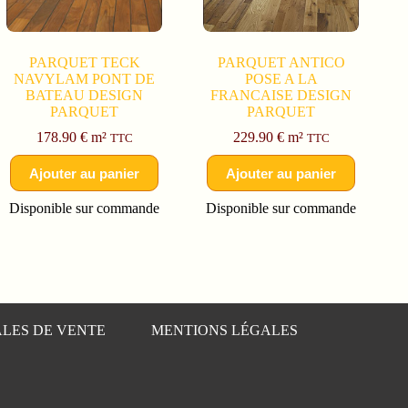
PARQUET TECK
PARQUET ANTICO
NAVYLAM PONT DE
POSE A LA
BATEAU DESIGN
FRANCAISE DESIGN
PARQUET
PARQUET
178.90
€
m²
229.90
€
m²
TTC
TTC
Ajouter au panier
Ajouter au panier
Disponible sur commande
Disponible sur commande
LES DE VENTE
MENTIONS LÉGALES