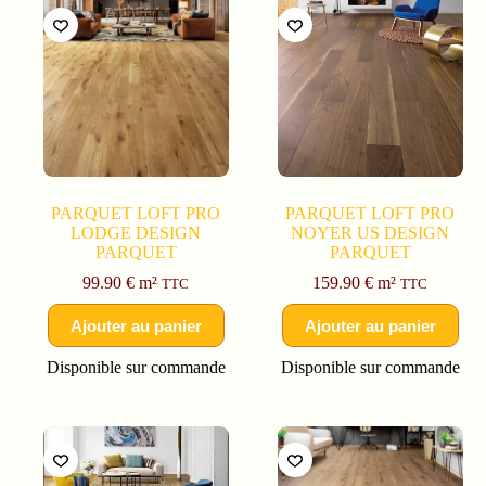
PARQUET LOFT PRO
PARQUET LOFT PRO
LODGE DESIGN
NOYER US DESIGN
PARQUET
PARQUET
99.90
€
m²
159.90
€
m²
TTC
TTC
Ajouter au panier
Ajouter au panier
Disponible sur commande
Disponible sur commande