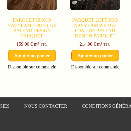
PARQUET IROKO
PARQUET LOFT PRO
NAVYLAM + PONT DE
NAVYLAM WENGE
BATEAU DESIGN
PONT DE BATEAU
PARQUET
DESIGN PARQUET
159.90
€
m²
214.90
€
m²
TTC
TTC
Ajouter au panier
Ajouter au panier
Disponible sur commande
Disponible sur commande
KIES
NOUS CONTACTER
CONDITIONS GÉNÉRA