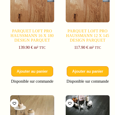
PARQUET LOFT PRO
PARQUET LOFT PRO
HAUSSMANN 16 X 180
HAUSSMANN 12 X 145
DESIGN PARQUET
DESIGN PARQUET
139.90
€
m²
117.90
€
m²
TTC
TTC
Ajouter au panier
Ajouter au panier
Disponible sur commande
Disponible sur commande