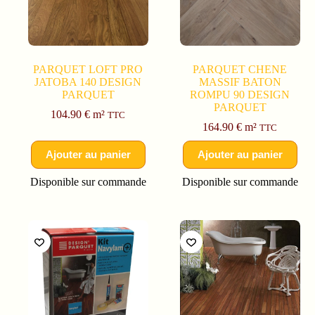
PARQUET LOFT PRO
PARQUET CHENE
JATOBA 140 DESIGN
MASSIF BATON
PARQUET
ROMPU 90 DESIGN
PARQUET
104.90
€
m²
TTC
164.90
€
m²
TTC
Ajouter au panier
Ajouter au panier
Disponible sur commande
Disponible sur commande