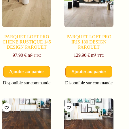
PARQUET LOFT PRO
PARQUET LOFT PRO
CHENE RUSTIQUE 145
IRIS 180 DESIGN
DESIGN PARQUET
PARQUET
97.90
€
m²
129.90
€
m²
TTC
TTC
Ajouter au panier
Ajouter au panier
Disponible sur commande
Disponible sur commande