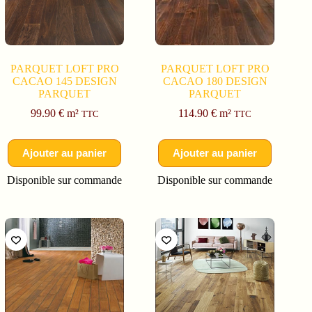
PARQUET LOFT PRO
PARQUET LOFT PRO
CACAO 145 DESIGN
CACAO 180 DESIGN
PARQUET
PARQUET
99.90
€
m²
114.90
€
m²
TTC
TTC
Ajouter au panier
Ajouter au panier
Disponible sur commande
Disponible sur commande