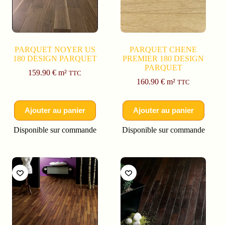
PARQUET NOYER US
PARQUET CHENE
180 DESIGN PARQUET
PREMIER 180 DESIGN
PARQUET
159.90
€
m²
TTC
160.90
€
m²
TTC
Ajouter au panier
Ajouter au panier
Disponible sur commande
Disponible sur commande