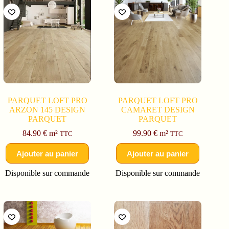
PARQUET LOFT PRO
PARQUET LOFT PRO
ARZON 145 DESIGN
CAMARET DESIGN
PARQUET
PARQUET
84.90
€
m²
99.90
€
m²
TTC
TTC
Ajouter au panier
Ajouter au panier
Disponible sur commande
Disponible sur commande