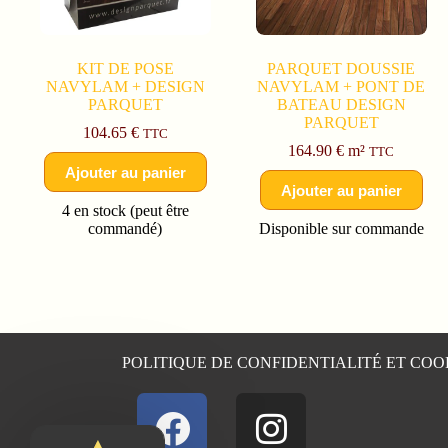
KIT DE POSE
PARQUET DOUSSIE
NAVYLAM + DESIGN
NAVYLAM + PONT DE
PARQUET
BATEAU DESIGN
PARQUET
104.65
€
TTC
164.90
€
m²
TTC
Ajouter au panier
Ajouter au panier
4 en stock (peut être
commandé)
Disponible sur commande
POLITIQUE DE CONFIDENTIALITÉ ET COO