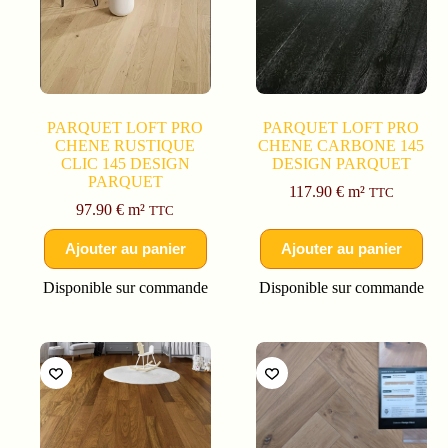
PARQUET LOFT PRO
PARQUET LOFT PRO
CHENE RUSTIQUE
CHENE CARBONE 145
CLIC 145 DESIGN
DESIGN PARQUET
PARQUET
117.90
€
m²
TTC
97.90
€
m²
TTC
Ajouter au panier
Ajouter au panier
Disponible sur commande
Disponible sur commande