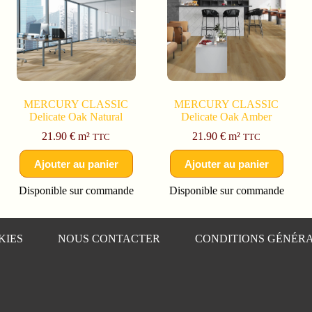
MERCURY CLASSIC
MERCURY CLASSIC
Delicate Oak Natural
Delicate Oak Amber
21.90
€
m²
21.90
€
m²
TTC
TTC
Ajouter au panier
Ajouter au panier
Disponible sur commande
Disponible sur commande
KIES
NOUS CONTACTER
CONDITIONS GÉNÉRA