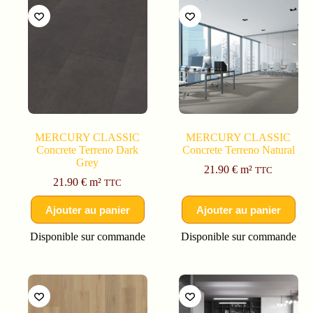
MERCURY CLASSIC
MERCURY CLASSIC
Concrete Terreno Dark
Concrete Terreno Natural
Grey
21.90
€
m²
TTC
21.90
€
m²
TTC
Ajouter au panier
Ajouter au panier
Disponible sur commande
Disponible sur commande