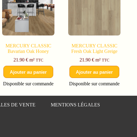
MERCURY CLASSIC
MERCURY CLASSIC
Bavarian Oak Honey
Fresh Oak Light Greige
21.90
€
m²
21.90
€
m²
TTC
TTC
Ajouter au panier
Ajouter au panier
Disponible sur commande
Disponible sur commande
LES DE VENTE
MENTIONS LÉGALES