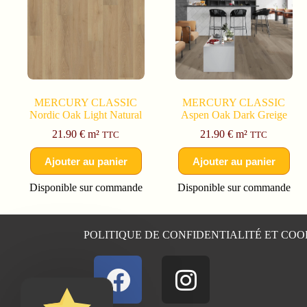
MERCURY CLASSIC
MERCURY CLASSIC
Nordic Oak Light Natural
Aspen Oak Dark Greige
21.90
€
m²
21.90
€
m²
TTC
TTC
Ajouter au panier
Ajouter au panier
Disponible sur commande
Disponible sur commande
POLITIQUE DE CONFIDENTIALITÉ ET COO