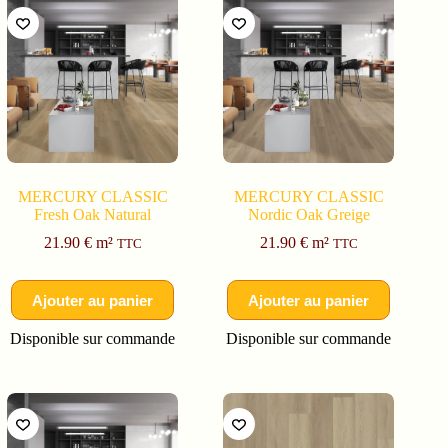
MERCURY CLASSIC
MERCURY CLASSIC
Fresh Oak Natural
Nordic Oak Greige
21.90
€
m²
21.90
€
m²
TTC
TTC
Ajouter au panier
Ajouter au panier
Disponible sur commande
Disponible sur commande