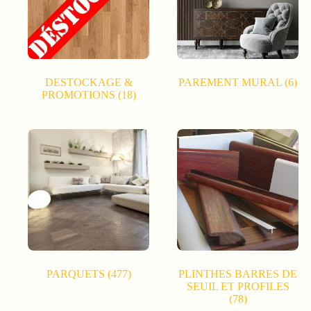
DESTOCKAGE &
PAREMENT MURAL
(6)
PROMOTIONS
(18)
PARQUETS
(477)
PLINTHES BARRES DE
SEUIL ET PROFILES
(78)