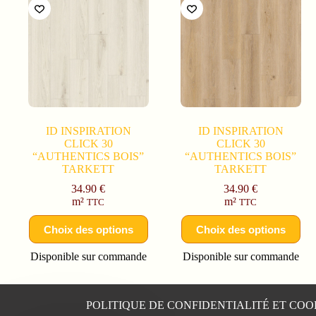
ID INSPIRATION
ID INSPIRATION
CLICK 30
CLICK 30
“AUTHENTICS BOIS”
“AUTHENTICS BOIS”
TARKETT
TARKETT
34.90
€
34.90
€
m²
m²
TTC
TTC
Choix des options
Choix des options
Disponible sur commande
Disponible sur commande
POLITIQUE DE CONFIDENTIALITÉ ET COO