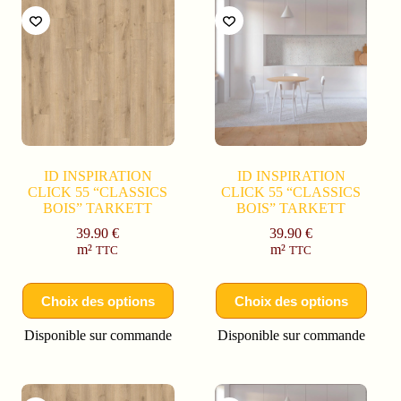
ID INSPIRATION
ID INSPIRATION
CLICK 55 “CLASSICS
CLICK 55 “CLASSICS
BOIS” TARKETT
BOIS” TARKETT
39.90
€
39.90
€
m²
m²
TTC
TTC
Choix des options
Choix des options
Disponible sur commande
Disponible sur commande