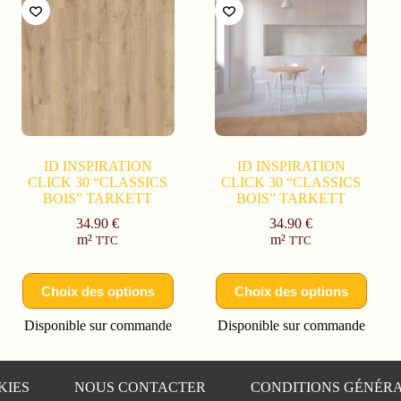
ID INSPIRATION
ID INSPIRATION
CLICK 30 “CLASSICS
CLICK 30 “CLASSICS
BOIS” TARKETT
BOIS” TARKETT
34.90
€
34.90
€
m²
m²
TTC
TTC
Choix des options
Choix des options
Disponible sur commande
Disponible sur commande
KIES
NOUS CONTACTER
CONDITIONS GÉNÉRA