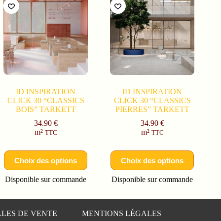
ID INSPIRATION
ID INSPIRATION
CLICK 30 “CLASSICS
CLICK 30 “CLASSICS
BOIS” TARKETT
PIERRES” TARKETT
34.90
€
34.90
€
m²
m²
TTC
TTC
Choix des options
Choix des options
Disponible sur commande
Disponible sur commande
LES DE VENTE
MENTIONS LÉGALES