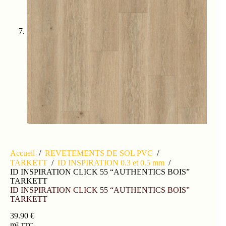
Accueil
/
REVETEMENTS DE SOL PVC
/
TARKETT
/
ID INSPIRATION 0.3 et 0.5 mm
/
ID INSPIRATION CLICK 55 “AUTHENTICS BOIS”
TARKETT
ID INSPIRATION CLICK 55 “AUTHENTICS BOIS”
TARKETT
39.90
€
m²
TTC