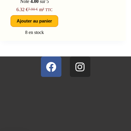
Note
4.00
sur 5
6.32
€
m²
7.90
€
TTC
Ajouter au panier
8 en stock