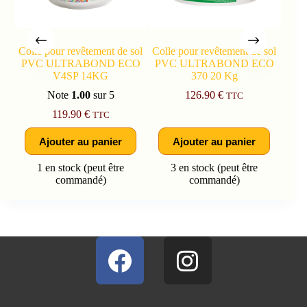
Colle pour revêtement de sol
Colle pour revêtement de sol
PVC ULTRABOND ECO
PVC ULTRABOND ECO
V4SP 14KG
370 20 Kg
Note
1.00
sur 5
126.90
€
TTC
119.90
€
TTC
Ajouter au panier
Ajouter au panier
1 en stock (peut être
3 en stock (peut être
commandé)
commandé)