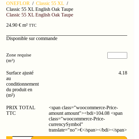
ONEFLOR
/
Classic 55 XL
/
Classic 55 XL English Oak Taupe
Classic 55 XL English Oak Taupe
24.90
€
m²
TTC
Disponible sur commande
Zone requise
(m²)
Surface ajusté
4.18
au
conditionnement
du produit en
(m²)
PRIX TOTAL
<span class="woocommerce-Price-
TTC
amount amount"><bdi>104.08 <span
class="woocommerce-Price-
currencySymbol"
translate="no">€</span></bdi></span>