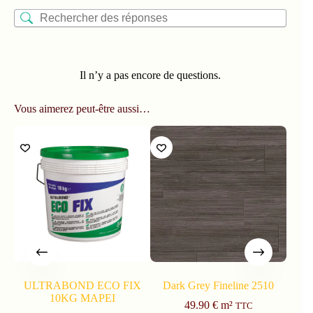
Il n’y a pas encore de questions.
Vous aimerez peut-être aussi…
ULTRABOND ECO FIX
Dark Grey Fineline 2510
Na
10KG MAPEI
49.90
€
m²
TTC