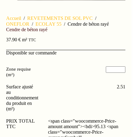
Accueil
/
REVETEMENTS DE SOL PVC
/
ONEFLOR
/
ECOLAY 55
/
Cendre de béton rayé
Cendre de béton rayé
37.90
€
m²
TTC
Disponible sur commande
Zone requise
(m²)
Surface ajusté
2.51
au
conditionnement
du produit en
(m²)
PRIX TOTAL
<span class="woocommerce-Price-
TTC
amount amount"><bdi>95.13 <span
class="woocommerce-Price-