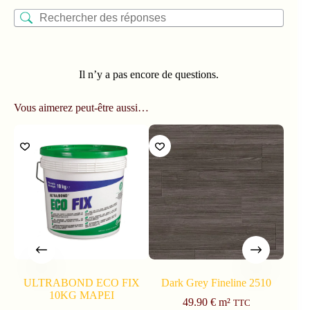
Il n’y a pas encore de questions.
Vous aimerez peut-être aussi…
ULTRABOND ECO FIX
Dark Grey Fineline 2510
Na
10KG MAPEI
49.90
€
m²
TTC