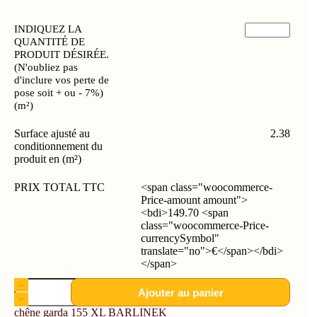
INDIQUEZ LA
QUANTITÉ DE
PRODUIT DÉSIRÉE.
(N'oubliez pas
d'inclure vos perte de
pose soit + ou - 7%)
(m²)
Surface ajusté au
2.38
conditionnement du
produit en (m²)
PRIX TOTAL TTC
<span class="woocommerce-
Price-amount amount">
<bdi>149.70 <span
class="woocommerce-Price-
currencySymbol"
translate="no">€</span></bdi>
</span>
Ajouter au panier
chêne garda 155 XL BARLINEK