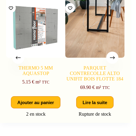
THERMO 5 MM
PARQUET
AQUASTOP
CONTRECOLLE ALTO
CON
UNIFIT BOIS FLOTTE 184
5.15
€
m²
TTC
69.90
€
m²
TTC
Ajouter au panier
Lire la suite
2 en stock
Rupture de stock