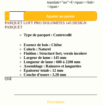
translate="no">€</span></bdi>
</span>
Ajouter au panier
PARQUET LOFT PRO DOLOMITES 145 DESIGN
PARQUET
Type de parquet :
Contrecollé
Essence de bois :
Chêne
Coloris : Naturel
Finition : Structuré fort, vernis incolore
Largeur de lame : 145
mm
Longueur de lame : 600 à 2200
mm
Assemblage :
Rainures et languettes
Épaisseur totale :
12 mm
Couche d’usure : 3.2
0 mm
Description