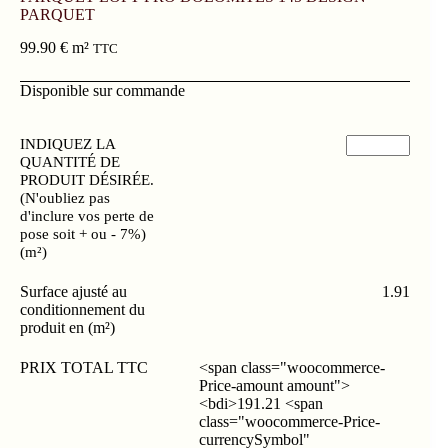
PARQUET
99.90
€
m²
TTC
Disponible sur commande
INDIQUEZ LA
QUANTITÉ DE
PRODUIT DÉSIRÉE.
(N'oubliez pas
d'inclure vos perte de
pose soit + ou - 7%)
(m²)
Surface ajusté au
1.91
conditionnement du
produit en (m²)
PRIX TOTAL TTC
<span class="woocommerce-
Price-amount amount">
<bdi>191.21 <span
class="woocommerce-Price-
currencySymbol"