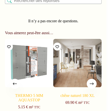
Il n’y a pas encore de questions.
Vous aimerez peut-être aussi…
THERMO 5 MM
chêne naturel 180 XL
NATI
AQUASTOP
69.90
€
m²
TTC
5.15
€
m²
TTC