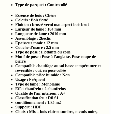
Type de parquet :
Contrecollé
Essence de bois :
Chêne
Coloris
:
Bois flotté
Finition : brossé verni mat aspect bois brut
Largeur de lame : 184
mm
Longueur de lame : 2010
mm
Assemblage : 2beclic
Épaisseur totale :
12 mm
Couche d’usure :
2.5
mm
Type de pose : Flottante ou collé
Motif de pose : Pose à l’anglaise, Pose coupe de
pierre
Compatible chauffage au sol basse température et
réversible : oui, en pose collée
Compatible pièce humide :
Non
Usage : Fréquent
Type de lame : Monolame
Effet chanfrein : 2 chanfreins
Qualité de l’air intérieur :
A+
Classification feu :
Dfl S1
conditionnement :
1.85
m2
Support : HDF
Choix : Mix – bois clair et sombre, nœuds noirs,