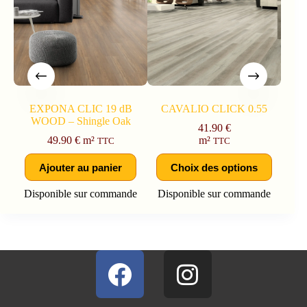
EXPONA CLIC 19 dB
CAVALIO CLICK 0.55
WOOD – Shingle Oak
41.90
€
49.90
€
m²
m²
TTC
TTC
Ajouter au panier
Choix des options
Disponible sur commande
Disponible sur commande
Dis