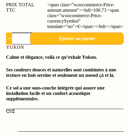
PRIX TOTAL
<span class="woocommerce-Price-
TTC
amount amount"><bdi>100.73 <span
class="woocommerce-Price-
currencySymbol"
translate="no">€</span></bdi></span>
Ajouter au panier
YUKON
Calme et élégance, voilà ce qu’exhale Yukon.
Ses couleurs douces et naturelles sont combinées à une
texture en bois sereine et seulement un noeud çà et là.
Ce sol a une sous-couche intégrée qui assure une
installation facile et un confort acoustique
supplémentaire.