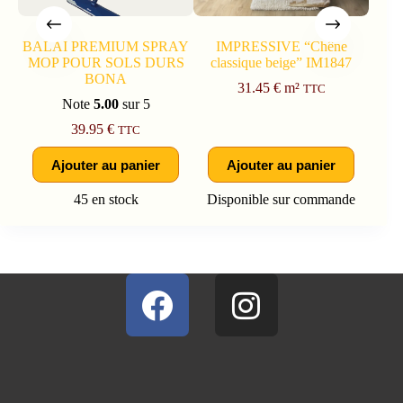
BALAI PREMIUM SPRAY
IMPRESSIVE “Chêne
MOP POUR SOLS DURS
classique beige” IM1847
E
BONA
31.45
€
m²
TTC
Note
5.00
sur 5
39.95
€
TTC
Ajouter au panier
Ajouter au panier
1
45 en stock
Disponible sur commande