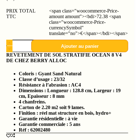
PRIX TOTAL
<span class="woocommerce-Price-
TTC
amount amount"><bdi>72.38 <span
class="woocommerce-Price-
currencySymbol"
translate="no">€</span></bdi></span>
Ajouter au panier
REVETEMENT DE SOL STRATIFIE OCEAN 8 V4
DE CHEZ BERRY ALLOC
Coloris : Gyant Sand Natural
Classe d’usage : 23/32
Résistance à l’abrasion : AC4
Dimensions : Longueur : 128.8 cm, Largeur : 19
cm, Epaisseur : 8 mm
4 chanfreins.
Carton de 2.20 m2 soit 9 lames.
Finition : réel mat structure en bois, hydro+
Garantie résidentielle : à vie
Garantie commerciale : 5 ans
Réf : 62002480