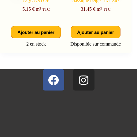
AQUASTOP
classique beige” IM1847
E
5.15
€
m²
31.45
€
m²
TTC
TTC
Ajouter au panier
Ajouter au panier
1
2 en stock
Disponible sur commande