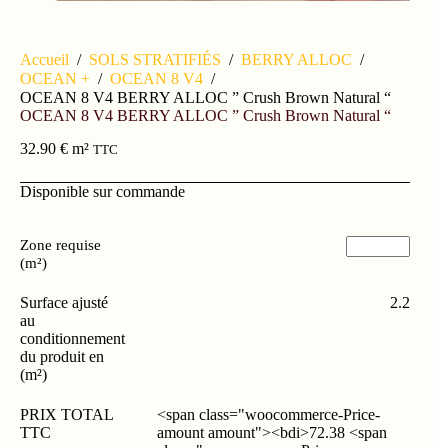
Accueil
/
SOLS STRATIFIÉS
/
BERRY ALLOC
/
OCEAN +
/
OCEAN 8 V4
/
OCEAN 8 V4 BERRY ALLOC ” Crush Brown Natural “
OCEAN 8 V4 BERRY ALLOC ” Crush Brown Natural “
32.90
€
m²
TTC
Disponible sur commande
Zone requise
(m²)
Surface ajusté
2.2
au
conditionnement
du produit en
(m²)
PRIX TOTAL
<span class="woocommerce-Price-
TTC
amount amount"><bdi>72.38 <span