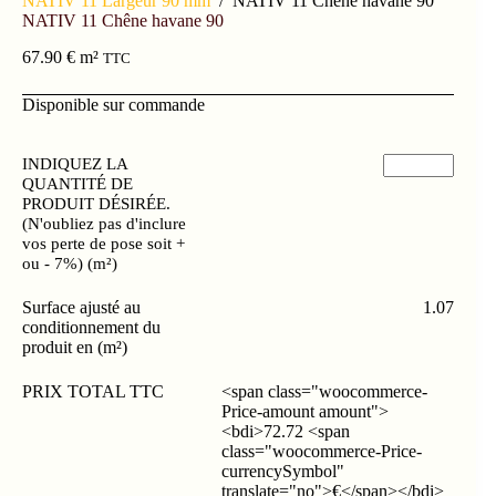
NATIV 11 Largeur 90 mm
/
NATIV 11 Chêne havane 90
NATIV 11 Chêne havane 90
67.90
€
m²
TTC
Disponible sur commande
INDIQUEZ LA
QUANTITÉ DE
PRODUIT DÉSIRÉE.
(N'oubliez pas d'inclure
vos perte de pose soit +
ou - 7%) (m²)
Surface ajusté au
1.07
conditionnement du
produit en (m²)
PRIX TOTAL TTC
<span class="woocommerce-
Price-amount amount">
<bdi>72.72 <span
class="woocommerce-Price-
currencySymbol"
translate="no">€</span></bdi>