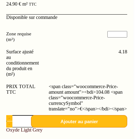
24.90
€
m²
TTC
Disponible sur commande
Zone requise
(m²)
Surface ajusté
4.18
au
conditionnement
du produit en
(m²)
PRIX TOTAL
<span class="woocommerce-Price-
TTC
amount amount"><bdi>104.08 <span
class="woocommerce-Price-
currencySymbol"
translate="no">€</span></bdi></span>
Ajouter au panier
Oxyde Light Grey