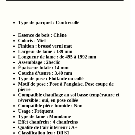
Type de parquet :
Contrecollé
Essence de bois :
Chêne
Coloris
:
Miel
Finition : brossé verni mat
Largeur de lame : 139
mm
Longueur de lame : de 495 à 1992
mm
Assemblage : 2beclic
Épaisseur totale :
14 mm
Couche d’usure :
3.4
0
mm
Type de pose : Flottante ou collé
Motif de pose : Pose à l’anglaise, Pose coupe de
pierre
Compatible chauffage au sol basse température et
réversible : oui, en pose collée
Compatible pièce humide :
Non
Usage : Fréquent
Type de lame : Monolame
Effet chanfrein : 4 chanfreins
Qualité de l’air intérieur :
A+
Classification feu :
Dfl S1