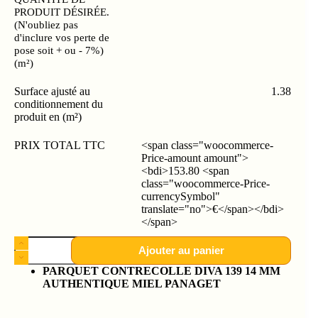
PRODUIT DÉSIRÉE.
(N'oubliez pas
d'inclure vos perte de
pose soit + ou - 7%)
(m²)
Surface ajusté au
1.38
conditionnement du
produit en (m²)
PRIX TOTAL TTC
<span class="woocommerce-
Price-amount amount">
<bdi>153.80 <span
class="woocommerce-Price-
currencySymbol"
translate="no">€</span></bdi>
</span>
Ajouter au panier
PARQUET CONTRECOLLE DIVA 139 14 MM
AUTHENTIQUE MIEL PANAGET