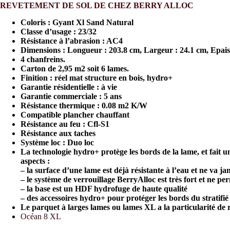
REVETEMENT DE SOL DE CHEZ BERRY ALLOC
Coloris : Gyant Xl Sand Natural
Classe d’usage : 23/32
Résistance à l’abrasion : AC4
Dimensions : Longueur : 203.8 cm, Largeur : 24.1 cm, Epai
4 chanfreins.
Carton de 2,95 m2 soit 6 lames.
Finition : réel mat structure en bois, hydro+
Garantie résidentielle : à vie
Garantie commerciale : 5 ans
Résistance thermique : 0.08 m2 K/W
Compatible plancher chauffant
Résistance au feu : Cfl-S1
Résistance aux taches
Système loc : Duo loc
La technologie hydro+ protège les bords de la lame, et fait un
aspects :
– la surface d’une lame est déjà résistante à l’eau et ne va 
– le système de verrouillage BerryAlloc est très fort et ne pe
– la base est un HDF hydrofuge de haute qualité
– des accessoires hydro+ pour protéger les bords du stratifié e
Le parquet à larges lames ou lames XL a la particularité de r
Océan 8 XL