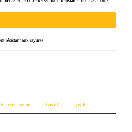
mmerce-Price-currencySymbol" translate="no">€</span>
t résistant aux rayures.
Fiche technique
Avis (0)
Q & R