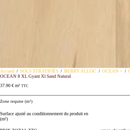
Accueil
/
SOLS STRATIFIÉS
/
BERRY ALLOC
/
OCEAN +
/
OCEAN 8 XL Gyant Xl Sand Natural
37.90
€
m²
TTC
Zone requise (m²)
Surface ajusté au conditionnement du produit en
(m²)