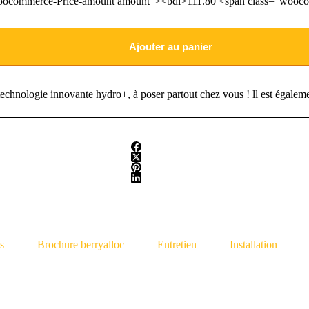
oocommerce-Price-amount amount"><bdi>111.80 <span class="wooco
Ajouter au panier
echnologie innovante hydro+, à poser partout chez vous ! ll est égalemen
s
Brochure berryalloc
Entretien
Installation