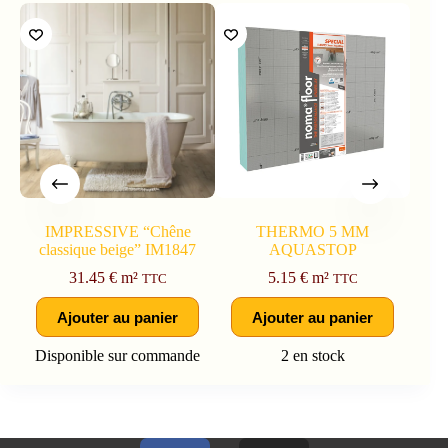
IMPRESSIVE “Chêne
THERMO 5 MM
classique beige” IM1847
AQUASTOP
31.45
€
m²
5.15
€
m²
TTC
TTC
Ajouter au panier
Ajouter au panier
Disponible sur commande
2 en stock