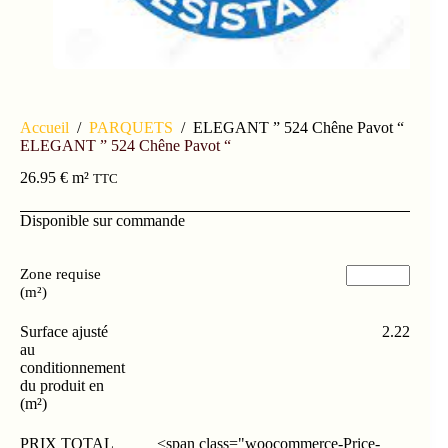
Accueil
/
PARQUETS
/
ELEGANT ” 524 Chêne Pavot “
ELEGANT ” 524 Chêne Pavot “
26.95
€
m²
TTC
Disponible sur commande
Zone requise
(m²)
Surface ajusté
2.22
au
conditionnement
du produit en
(m²)
PRIX TOTAL
<span class="woocommerce-Price-