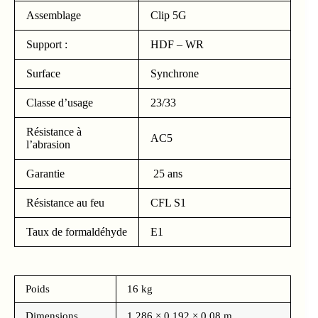
Assemblage
Clip 5G
Support :
HDF – WR
Surface
Synchrone
Classe d’usage
23/33
Résistance à
AC5
l’abrasion
Garantie
25 ans
Résistance au feu
CFL S1
Taux de formaldéhyde
E1
Poids
16 kg
Dimensions
1.286 × 0.192 × 0.08 m