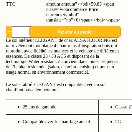
TTC
amount amount"><bdi>59.83 <span
class="woocommerce-Price-
currencySymbol"
translate="no">€</span></bdi></span>
Ajouter au panier
Le sol intérieur ELEGANT de chez ALSAFLOORING est
un revêtement monolame 4 chanfreins d’inspiration bois qui
reproduit avec fidélité les nuances et le veinage de différentes
essences. De classe 23 / 33 AC5 et disposant de la
technologie Water résistant, il convient dans toutes les pièces
de l’habitat résidentiel (salon, chambre, cuisine) et pour un
usage normal en environnement commercial.
Le sol stratifié ELEGANT est compatible avec un sol
chauffant basse température.
25 ans de garantie
Classe 2
Compatible avec le chauffage au sol
5G