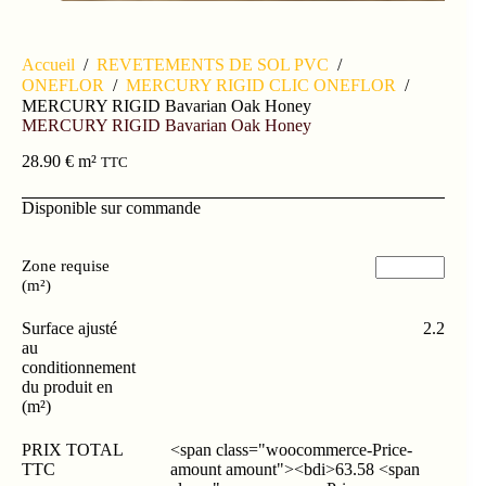
Accueil
/
REVETEMENTS DE SOL PVC
/
ONEFLOR
/
MERCURY RIGID CLIC ONEFLOR
/
MERCURY RIGID Bavarian Oak Honey
MERCURY RIGID Bavarian Oak Honey
28.90
€
m²
TTC
Disponible sur commande
Zone requise
(m²)
Surface ajusté
2.2
au
conditionnement
du produit en
(m²)
PRIX TOTAL
<span class="woocommerce-Price-
TTC
amount amount"><bdi>63.58 <span