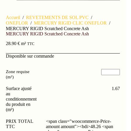
Accueil
/
REVETEMENTS DE SOL PVC
/
ONEFLOR
/
MERCURY RIGID CLIC ONEFLOR
/
MERCURY RIGID Scratched Concrete Ash
MERCURY RIGID Scratched Concrete Ash
28.90
€
m²
TTC
Disponible sur commande
Zone requise
(m²)
Surface ajusté
1.67
au
conditionnement
du produit en
(m²)
PRIX TOTAL
<span class="woocommerce-Price-
TTC
amount amount"><bdi>48.26 <span