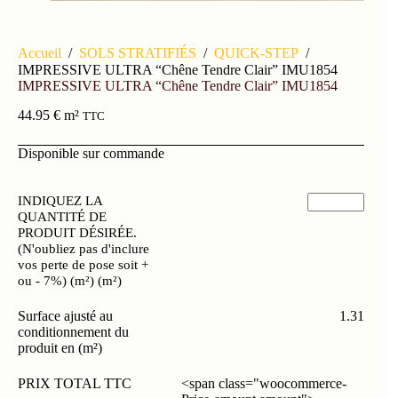
Accueil
/
SOLS STRATIFIÉS
/
QUICK-STEP
/
IMPRESSIVE ULTRA “Chêne Tendre Clair” IMU1854
IMPRESSIVE ULTRA “Chêne Tendre Clair” IMU1854
44.95
€
m²
TTC
Disponible sur commande
INDIQUEZ LA
QUANTITÉ DE
PRODUIT DÉSIRÉE.
(N'oubliez pas d'inclure
vos perte de pose soit +
ou - 7%) (m²) (m²)
Surface ajusté au
1.31
conditionnement du
produit en (m²)
PRIX TOTAL TTC
<span class="woocommerce-