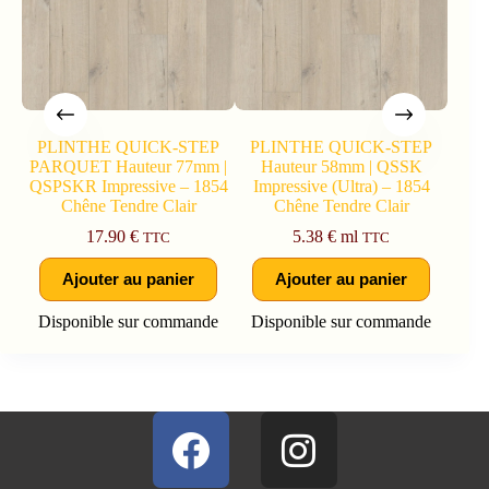
PLINTHE QUICK-STEP
PLINTHE QUICK-STEP
UNI
PARQUET Hauteur 77mm |
Hauteur 58mm | QSSK
QSPSKR Impressive – 1854
Impressive (Ultra) – 1854
Chêne Tendre Clair
Chêne Tendre Clair
17.90
€
5.38
€
ml
TTC
TTC
Ajouter au panier
Ajouter au panier
Disponible sur commande
Disponible sur commande