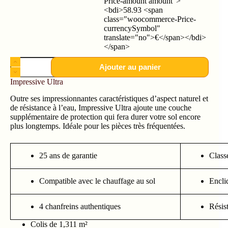
Price-amount amount">
<bdi>58.93 <span
class="woocommerce-Price-
currencySymbol"
translate="no">€</span></bdi>
</span>
Ajouter au panier
Impressive Ultra
Outre ses impressionnantes caractéristiques d’aspect naturel et
de résistance à l’eau, Impressive Ultra ajoute une couche
supplémentaire de protection qui fera durer votre sol encore
plus longtemps. Idéale pour les pièces très fréquentées.
25 ans de garantie
Class
Compatible avec le chauffage au sol
Encli
4 chanfreins authentiques
Résist
Colis de 1,311 m²