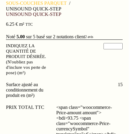
SOUS-COUCHES PARQUET
/
UNISOUND QUICK-STEP
UNISOUND QUICK-STEP
6.25
€
m²
TTC
Noté
5.00
sur 5 basé sur
2
notations client
2
avis
INDIQUEZ LA
QUANTITÉ DE
PRODUIT DÉSIRÉE.
(N'oubliez pas
d'inclure vos perte de
pose) (m²)
Surface ajusté au
15
conditionnement du
produit en (m²)
PRIX TOTAL TTC
<span class="woocommerce-
Price-amount amount">
<bdi>93.75 <span
class="woocommerce-Price-
currencySymbol"