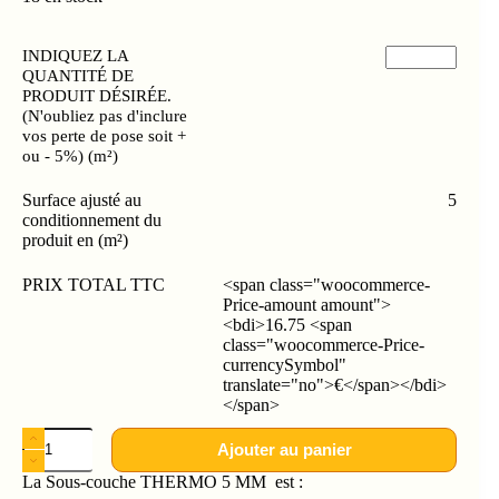
INDIQUEZ LA
QUANTITÉ DE
PRODUIT DÉSIRÉE.
(N'oubliez pas d'inclure
vos perte de pose soit +
ou - 5%) (m²)
Surface ajusté au
5
conditionnement du
produit en (m²)
PRIX TOTAL TTC
<span class="woocommerce-
Price-amount amount">
<bdi>16.75 <span
class="woocommerce-Price-
currencySymbol"
translate="no">€</span></bdi>
</span>
Ajouter au panier
La Sous-couche THERMO 5 MM est :