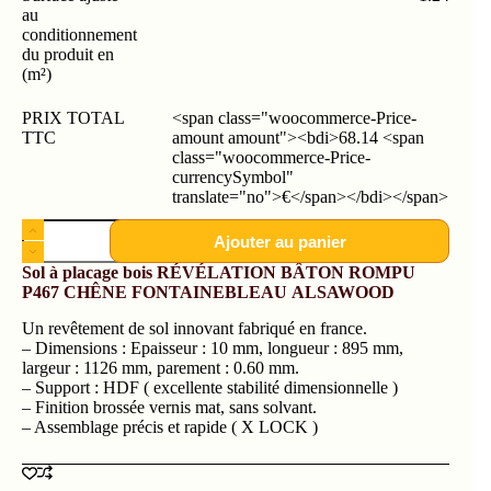
au
conditionnement
du produit en
(m²)
PRIX TOTAL
<span class="woocommerce-Price-
TTC
amount amount"><bdi>68.14 <span
class="woocommerce-Price-
currencySymbol"
translate="no">€</span></bdi></span>
Ajouter au panier
Sol à placage bois RÉVÉLATION
BÂTON ROMPU
P467 CHÊNE FONTAINEBLEAU
ALSAWOOD
Un revêtement de sol innovant fabriqué en france.
– Dimensions : Epaisseur : 10 mm, longueur : 895 mm,
largeur : 1126 mm, parement : 0.60 mm.
– Support : HDF ( excellente stabilité dimensionnelle )
– Finition brossée vernis mat, sans solvant.
– Assemblage précis et rapide ( X LOCK )