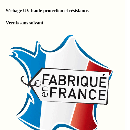
Séchage UV haute protection et résistance.
Vernis sans solvant