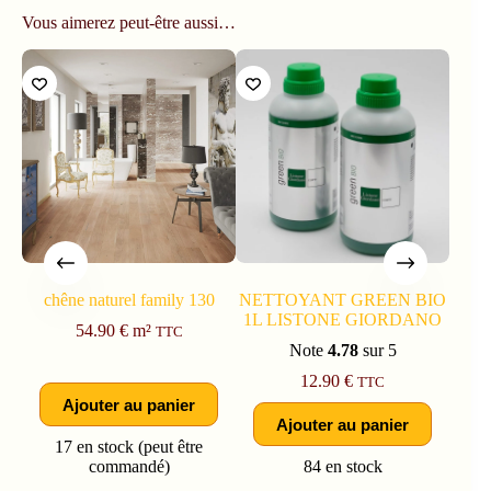
Vous aimerez peut-être aussi…
chêne naturel family 130
NETTOYANT GREEN BIO
BAL
1L LISTONE GIORDANO
MO
54.90
€
m²
TTC
Note
4.78
sur 5
12.90
€
TTC
Ajouter au panier
Ajouter au panier
17 en stock (peut être
commandé)
84 en stock