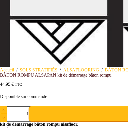
Accueil
/
SOLS STRATIFIÉS
/
ALSAFLOORING
/
BÂTON R
BÂTON ROMPU ALSAPAN kit de démarrage bâton rompu
44.95
€
TTC
Disponible sur commande
kit de démarrage bâton rompu alsafloor.