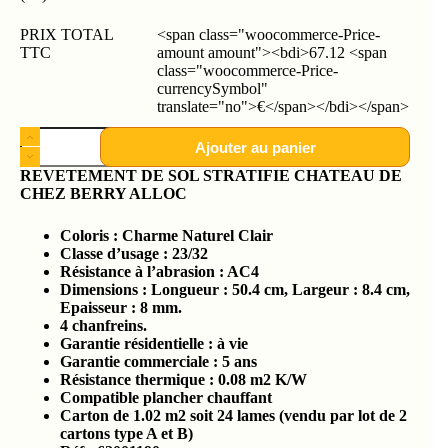
PRIX TOTAL
<span class="woocommerce-Price-
TTC
amount amount"><bdi>67.12 <span
class="woocommerce-Price-
currencySymbol"
translate="no">€</span></bdi></span>
Ajouter au panier
REVETEMENT DE SOL STRATIFIE CHATEAU DE
CHEZ BERRY ALLOC
Coloris : Charme Naturel Clair
Classe d’usage : 23/32
Résistance à l’abrasion : AC4
Dimensions :
Longueur : 50.4
cm, Largeur : 8.4 cm,
Epaisseur : 8 mm.
4 chanfreins.
Garantie résidentielle : à vie
Garantie commerciale : 5 ans
Résistance thermique : 0.08 m2 K/W
Compatible plancher chauffant
Carton de 1.02 m2 soit 24 lames (vendu par lot de 2
cartons type A et B)