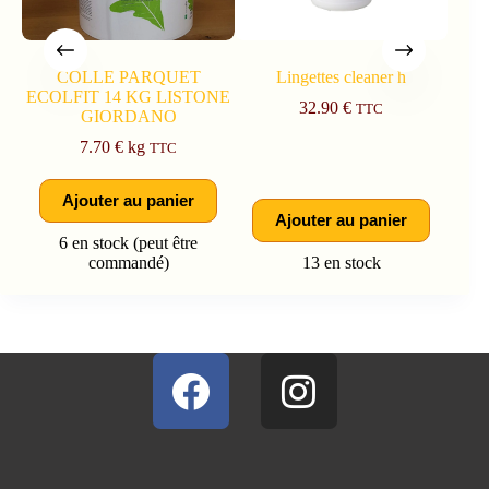
COLLE PARQUET
Lingettes cleaner h
ECOLFIT 14 KG LISTONE
UL
32.90
€
TTC
GIORDANO
7.70
€
kg
TTC
Ajouter au panier
Ajouter au panier
6 en stock (peut être
commandé)
13 en stock