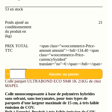
53 en stock
Poids ajusté au
21
conditionnement
du produit en
(kg)
PRIX TOTAL
<span class="woocommerce-Price-
TTC
amount amount"><bdi>134.40 <span
class="woocommerce-Price-
currencySymbol"
translate="no">€</span></bdi></span>
Ajouter au panier
Colle parquet ULTRABOND ECO S948 1K 21KG de chez
MAPEI.
Colle monocomposante à base de polymères hybrides
sans solvant, sans isocyanates, pour tous types de
parquets d’une largeur maximale de 15 cm, à très faible
émission de COV.
Prêt à l’emploi. Produit à très faible émission de COV.