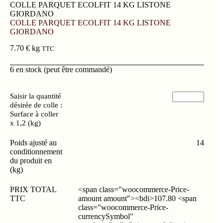
COLLE PARQUET ECOLFIT 14 KG LISTONE
GIORDANO
COLLE PARQUET ECOLFIT 14 KG LISTONE
GIORDANO
7.70
€
kg
TTC
6 en stock (peut être commandé)
Saisir la quantité
désirée de colle :
Surface à coller
x 1,2 (kg)
Poids ajusté au
14
conditionnement
du produit en
(kg)
PRIX TOTAL
<span class="woocommerce-Price-
TTC
amount amount"><bdi>107.80 <span
class="woocommerce-Price-
currencySymbol"