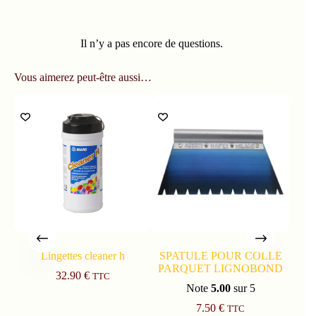
Il n’y a pas encore de questions.
Vous aimerez peut-être aussi…
Lingettes cleaner h
SPATULE POUR COLLE
PARQUET LIGNOBOND
UL
32.90
€
TTC
Note
5.00
sur 5
7.50
€
TTC