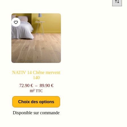
NATIV 14 Chêne mervent
140
72.90
€
–
89.90
€
m²
TTC
Choix des options
Disponible sur commande