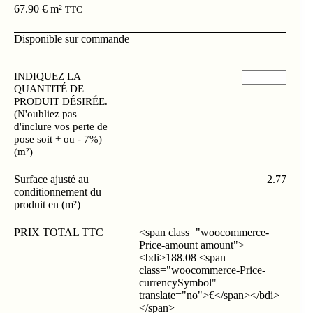
67.90
€
m²
TTC
Disponible sur commande
INDIQUEZ LA
QUANTITÉ DE
PRODUIT DÉSIRÉE.
(N'oubliez pas
d'inclure vos perte de
pose soit + ou - 7%)
(m²)
Surface ajusté au
2.77
conditionnement du
produit en (m²)
PRIX TOTAL TTC
<span class="woocommerce-
Price-amount amount">
<bdi>188.08 <span
class="woocommerce-Price-
currencySymbol"
translate="no">€</span></bdi>
</span>