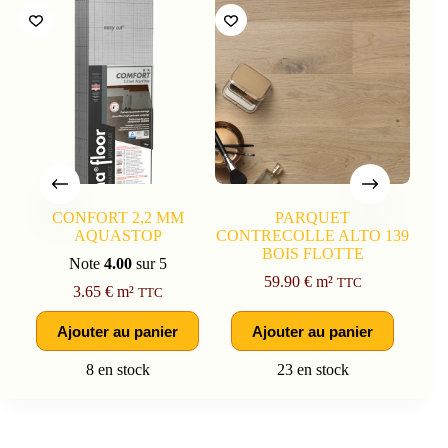
CONFORT 2,2 MM
PARQUET
AQUASTOP
CONTRECOLLE ALTO 139
BOIS FLOTTE
Note
4.00
sur 5
59.90
€
m²
TTC
3.65
€
m²
TTC
Ajouter au panier
Ajouter au panier
8 en stock
23 en stock