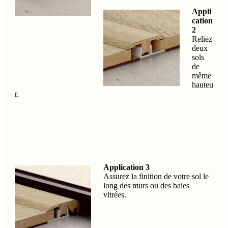
Appli
cation
2
Reliez
deux
sols
de
même
hauteu
r.
Application 3
Assurez la finition de votre sol le
long des murs ou des baies
vitrées.