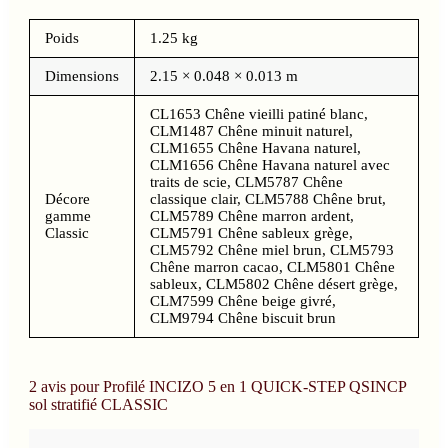
Poids
1.25 kg
Dimensions
2.15 × 0.048 × 0.013 m
CL1653 Chêne vieilli patiné blanc,
CLM1487 Chêne minuit naturel,
CLM1655 Chêne Havana naturel,
CLM1656 Chêne Havana naturel avec
traits de scie, CLM5787 Chêne
Décore
classique clair, CLM5788 Chêne brut,
gamme
CLM5789 Chêne marron ardent,
Classic
CLM5791 Chêne sableux grège,
CLM5792 Chêne miel brun, CLM5793
Chêne marron cacao, CLM5801 Chêne
sableux, CLM5802 Chêne désert grège,
CLM7599 Chêne beige givré,
CLM9794 Chêne biscuit brun
2 avis pour
Profilé INCIZO 5 en 1 QUICK-STEP QSINCP
sol stratifié CLASSIC