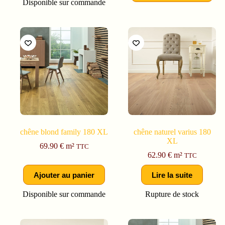
Disponible sur commande
chêne blond family 180 XL
chêne naturel varius 180
XL
69.90
€
m²
TTC
62.90
€
m²
TTC
Ajouter au panier
Lire la suite
Disponible sur commande
Rupture de stock