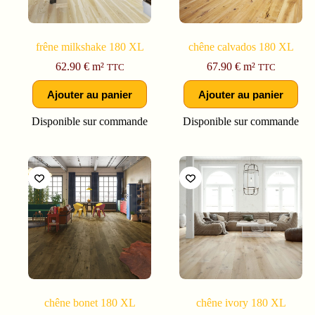
frêne milkshake 180 XL
chêne calvados 180 XL
62.90
€
m²
67.90
€
m²
TTC
TTC
Ajouter au panier
Ajouter au panier
Disponible sur commande
Disponible sur commande
chêne bonet 180 XL
chêne ivory 180 XL