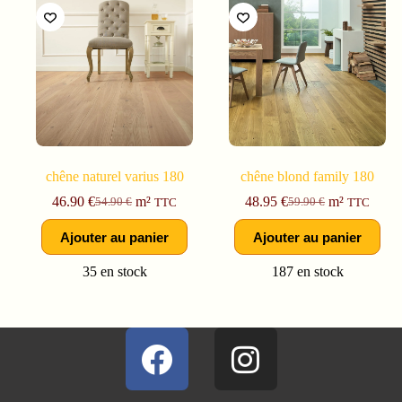
chêne naturel varius 180
chêne blond family 180
46.90
€
m²
48.95
€
m²
54.90
€
59.90
€
TTC
TTC
Ajouter au panier
Ajouter au panier
35 en stock
187 en stock