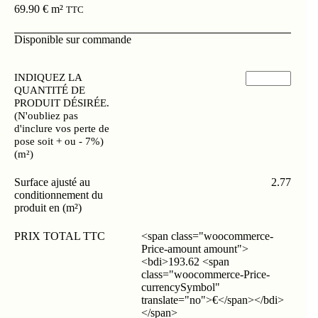
69.90
€
m²
TTC
Disponible sur commande
INDIQUEZ LA
QUANTITÉ DE
PRODUIT DÉSIRÉE.
(N'oubliez pas
d'inclure vos perte de
pose soit + ou - 7%)
(m²)
Surface ajusté au
2.77
conditionnement du
produit en (m²)
PRIX TOTAL TTC
<span class="woocommerce-
Price-amount amount">
<bdi>193.62 <span
class="woocommerce-Price-
currencySymbol"
translate="no">€</span></bdi>
</span>