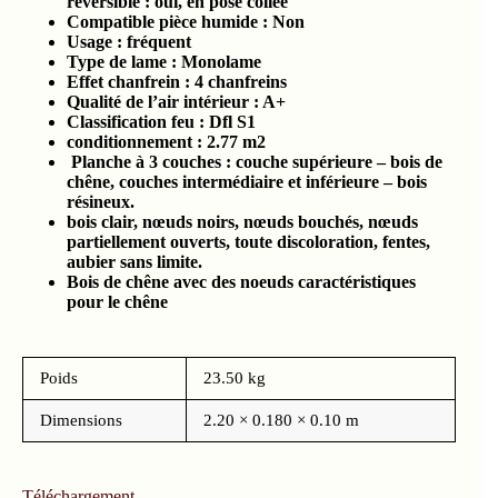
réversible : oui, en pose collée
Compatible pièce humide :
Non
Usage : fréquent
Type de lame : Monolame
Effet chanfrein :
4 chanfreins
Qualité de l’air intérieur :
A+
Classification feu :
Dfl S1
conditionnement :
2.77
m2
Planche à 3 couches : couche supérieure – bois de
chêne, couches intermédiaire et inférieure – bois
résineux.
bois clair, nœuds noirs, nœuds bouchés, nœuds
partiellement ouverts, toute discoloration, fentes,
aubier sans limite.
Bois de chêne avec des noeuds caractéristiques
pour le chêne
Poids
23.50 kg
Dimensions
2.20 × 0.180 × 0.10 m
Téléchargement