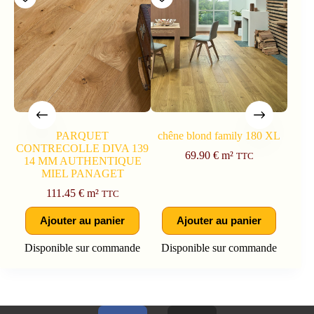
PARQUET
chêne blond family 180 XL
ALBI
CONTRECOLLE DIVA 139
69.90
€
m²
TTC
14 MM AUTHENTIQUE
MIEL PANAGET
111.45
€
m²
TTC
Ajouter au panier
Ajouter au panier
Disponible sur commande
Disponible sur commande
Dis