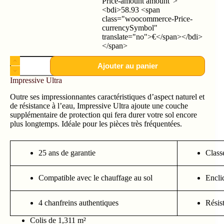
Price-amount amount">
<bdi>58.93 <span
class="woocommerce-Price-
currencySymbol"
translate="no">€</span></bdi>
</span>
Ajouter au panier
Impressive Ultra
Outre ses impressionnantes caractéristiques d’aspect naturel et
de résistance à l’eau, Impressive Ultra ajoute une couche
supplémentaire de protection qui fera durer votre sol encore
plus longtemps. Idéale pour les pièces très fréquentées.
25 ans de garantie
Class
Compatible avec le chauffage au sol
Encli
4 chanfreins authentiques
Résist
Colis de 1,311 m²