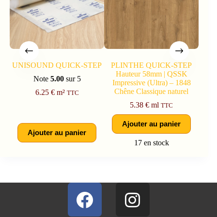
UNISOUND QUICK-STEP
PLINTHE QUICK-STEP
PL
Hauteur 58mm | QSSK
PAR
Note
5.00
sur 5
Impressive (Ultra) – 1848
QSPS
Chêne Classique naturel
Ch
6.25
€
m²
TTC
5.38
€
ml
TTC
Ajouter au panier
Ajouter au panier
17 en stock