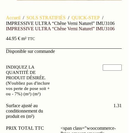
Accueil
/
SOLS STRATIFIÉS
/
QUICK-STEP
/
IMPRESSIVE ULTRA “Chêne Verni Naturel” IMU3106
IMPRESSIVE ULTRA “Chêne Verni Naturel” IMU3106
44.95
€
m²
TTC
Disponible sur commande
INDIQUEZ LA
QUANTITÉ DE
PRODUIT DÉSIRÉE.
(N'oubliez pas d'inclure
vos perte de pose soit +
ou - 7%) (m²) (m²)
Surface ajusté au
1.31
conditionnement du
produit en (m²)
PRIX TOTAL TTC
<span class="woocommerce-