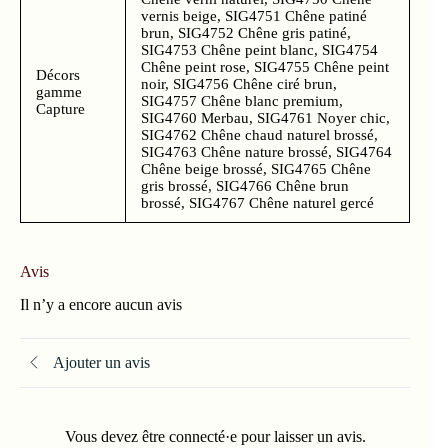
vernis beige, SIG4751 Chêne patiné
brun, SIG4752 Chêne gris patiné,
SIG4753 Chêne peint blanc, SIG4754
Chêne peint rose, SIG4755 Chêne peint
Décors
noir, SIG4756 Chêne ciré brun,
gamme
SIG4757 Chêne blanc premium,
Capture
SIG4760 Merbau, SIG4761 Noyer chic,
SIG4762 Chêne chaud naturel brossé,
SIG4763 Chêne nature brossé, SIG4764
Chêne beige brossé, SIG4765 Chêne
gris brossé, SIG4766 Chêne brun
brossé, SIG4767 Chêne naturel gercé
Avis
Il n’y a encore aucun avis
Ajouter un avis
Vous devez être connecté·e pour laisser un avis.