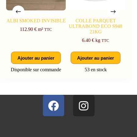
ALBI SMOKED INVISIBLE
COLLE PARQUET
ULTRABOND ECO S948
CON
112.90
€
m²
TTC
21KG
14
6.40
€
kg
TTC
Ajouter au panier
Ajouter au panier
Disponible sur commande
53 en stock
Dis