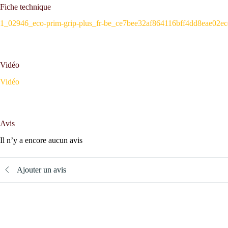
Fiche technique
1_02946_eco-prim-grip-plus_fr-be_ce7bee32af864116bff4dd8eae02e
Vidéo
Vidéo
Avis
Il n’y a encore aucun avis
Ajouter un avis